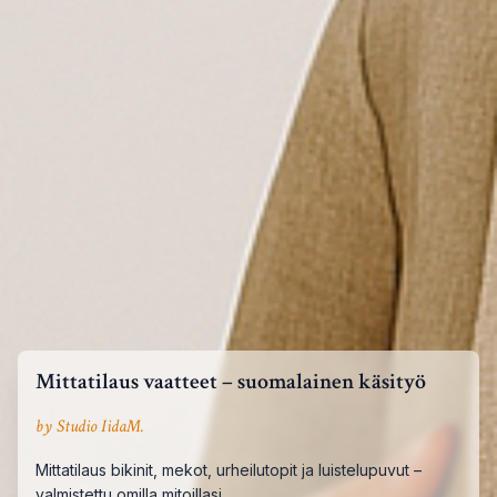
Mittatilaus vaatteet – suomalainen käsityö
by Studio IidaM.
Mittatilaus bikinit, mekot, urheilutopit ja luistelupuvut –
valmistettu omilla mitoillasi.